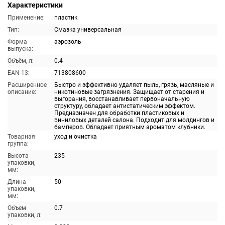
Характеристики
Применение:
пластик
Тип:
Смазка универсальная
Форма
аэрозоль
выпуска:
Объём, л:
0.4
EAN-13:
713808600
Расширенное
Быстро и эффективно удаляет пыль, грязь, масляные и
описание:
никотиновые загрязнения. Защищает от старения и
выгорания, восстанавливает первоначальную
структуру, обладает антистатическим эффектом.
Предназначен для обработки пластиковых и
виниловых деталей салона. Подходит для молдингов и
бамперов. Обладает приятным ароматом клубники.
Товарная
уход и очистка
группа:
Высота
235
упаковки,
мм:
Длина
50
упаковки,
мм:
Объем
0.7
упаковки, л: