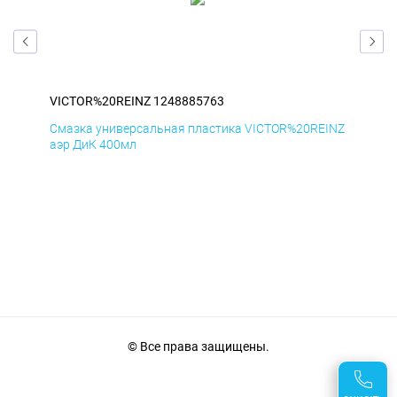
VICTOR%20REINZ 1248885763
VIC
INZ
Смазка универсальная пластика VICTOR%20REINZ
Сма
аэр ДиК 400мл
аэр
© Все права защищены.