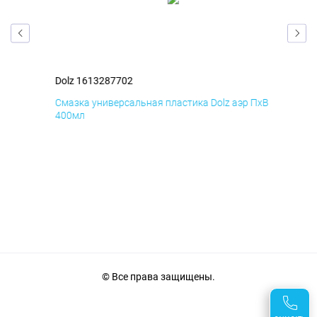
Dolz 1613287702
Dol
Смазка универсальная пластика Dolz аэр ПхВ
АНТ
400мл
© Все права защищены.