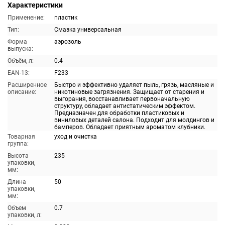
Характеристики
Применение:
пластик
Тип:
Смазка универсальная
Форма
аэрозоль
выпуска:
Объём, л:
0.4
EAN-13:
F233
Расширенное
Быстро и эффективно удаляет пыль, грязь, масляные и
описание:
никотиновые загрязнения. Защищает от старения и
выгорания, восстанавливает первоначальную
структуру, обладает антистатическим эффектом.
Предназначен для обработки пластиковых и
виниловых деталей салона. Подходит для молдингов и
бамперов. Обладает приятным ароматом клубники.
Товарная
уход и очистка
группа:
Высота
235
упаковки,
мм:
Длина
50
упаковки,
мм:
Объем
0.7
упаковки, л: