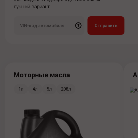
лучший вариант
Моторные масла
А
1л
4л
5л
208л