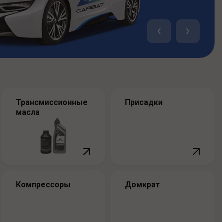
Трансмисси­онные
Присадки
масла
Компрессоры
Домкрат