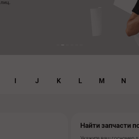
I
J
K
L
M
N
Найти запчасти п
Укажите ваш госномер д