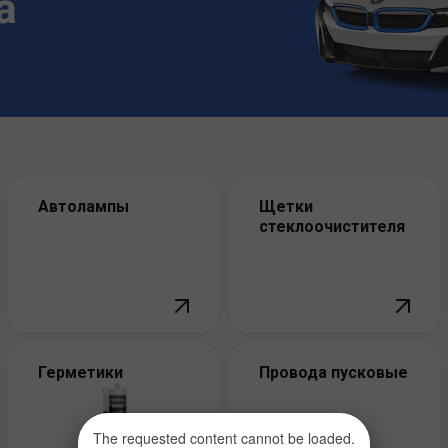
Автолампы
Щетки
стекло­очистителя
Герметики
Провода пусковые
The requested content cannot be loaded.