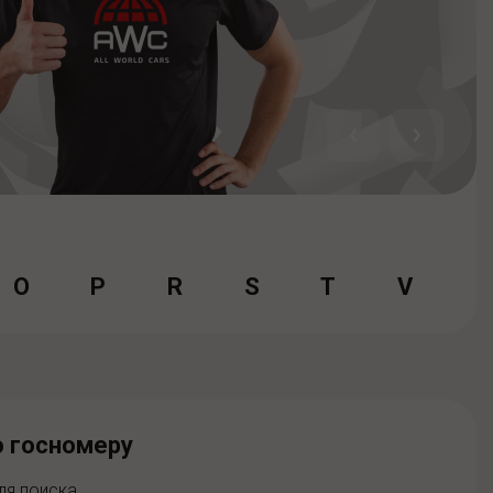
O
P
R
S
T
V
о госномеру
ля поиска