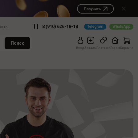
8 (910) 626-18-18
акты
Telegram
WhatsApp
Поиск
Вход
Заказы
Платежи
Гараж
Корзина
Корзина пустая