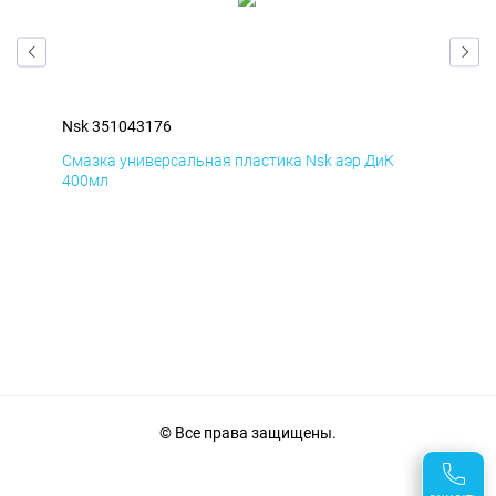
Nsk 351043176
Nsk
Смазка универсальная пластика Nsk аэр ДиК
Сма
400мл
40
© Все права защищены.