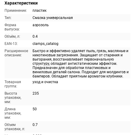
Характеристики
Применение:
пластик
Тип:
Смазка универсальная
Форма
аэрозоль
выпуска:
Объём, л:
0.4
EAN-13:
clamps_catalog
Расширенное
Быстро и эффективно удаляет пыль, грязь, масляные и
описание:
никотиновые загрязнения. Защищает от старения и
выгорания, восстанавливает первоначальную
структуру, обладает антистатическим эффектом.
Предназначен для обработки пластиковых и
виниловых деталей салона. Подходит для молдингов и
бамперов. Обладает приятным ароматом клубники.
Товарная
уход и очистка
группа:
Высота
235
упаковки,
мм:
Длина
50
упаковки,
мм:
Объем
0.7
упаковки, л: