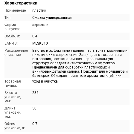
Характеристики
Применение:
пластик
Тип:
Смазка универсальная
Форма
аэрозоль
выпуска:
Объём, л:
0.4
EAN-13:
MLSK310
Расширенное
Быстро и эффективно удаляет пыль, грязь, масляные и
описание:
никотиновые загрязнения. Защищает от старения и
выгорания, восстанавливает первоначальную
структуру, обладает антистатическим эффектом.
Предназначен для обработки пластиковых и
виниловых деталей салона. Подходит для молдингов и
бамперов. Обладает приятным ароматом клубники.
Товарная
уход и очистка
группа:
Высота
235
упаковки,
мм:
Длина
50
упаковки,
мм:
Объем
0.7
упаковки, л: