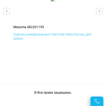
Masuma 482201195
Ma
БмД
Смазка универсальная пластика Masuma аэр ДиК
Сма
400мл
40
© Все права защищены.