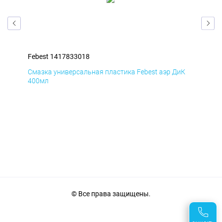
Febest 1417833018
Feb
мД
Смазка универсальная пластика Febest аэр ДиК
Сма
400мл
40
© Все права защищены.