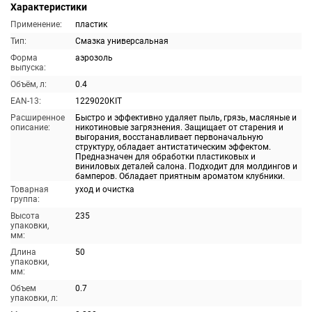
Характеристики
Применение:
пластик
Тип:
Смазка универсальная
Форма
аэрозоль
выпуска:
Объём, л:
0.4
EAN-13:
1229020KIT
Расширенное
Быстро и эффективно удаляет пыль, грязь, масляные и
описание:
никотиновые загрязнения. Защищает от старения и
выгорания, восстанавливает первоначальную
структуру, обладает антистатическим эффектом.
Предназначен для обработки пластиковых и
виниловых деталей салона. Подходит для молдингов и
бамперов. Обладает приятным ароматом клубники.
Товарная
уход и очистка
группа:
Высота
235
упаковки,
мм:
Длина
50
упаковки,
мм:
Объем
0.7
упаковки, л: