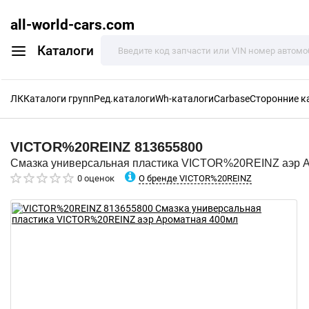
all-world-cars.com
Каталоги
ЛК
Каталоги групп
Ред.каталоги
Wh-каталоги
Carbase
Сторонние к
VICTOR%20REINZ
813655800
Смазка универсальная пластика VICTOR%20REINZ аэр 
О бренде VICTOR%20REINZ
0 оценок