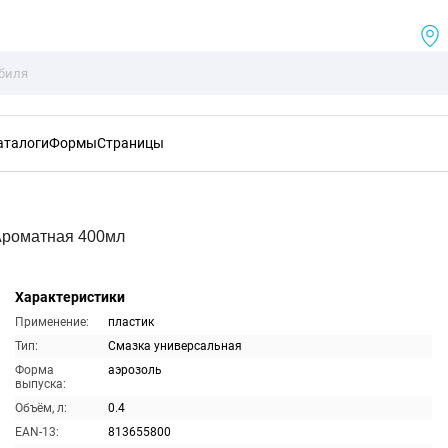
аталоги
Формы
Страницы
Ароматная 400мл
Характеристики
Применение:
пластик
Тип:
Смазка универсальная
Форма
аэрозоль
выпуска:
Объём, л:
0.4
EAN-13:
813655800