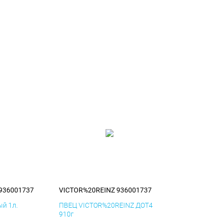
936001737
VICTOR%20REINZ 936001737
й 1л.
ПВЕЦ VICTOR%20REINZ ДОТ4
910г