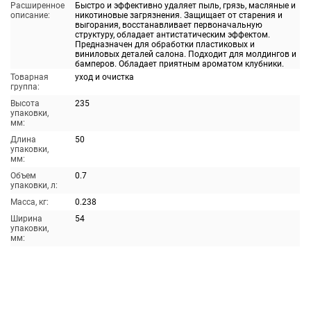
Расширенное
Быстро и эффективно удаляет пыль, грязь, масляные и
описание:
никотиновые загрязнения. Защищает от старения и
выгорания, восстанавливает первоначальную
структуру, обладает антистатическим эффектом.
Предназначен для обработки пластиковых и
виниловых деталей салона. Подходит для молдингов и
бамперов. Обладает приятным ароматом клубники.
Товарная
уход и очистка
группа:
Высота
235
упаковки,
мм:
Длина
50
упаковки,
мм:
Объем
0.7
упаковки, л:
Масса, кг:
0.238
Ширина
54
упаковки,
мм: