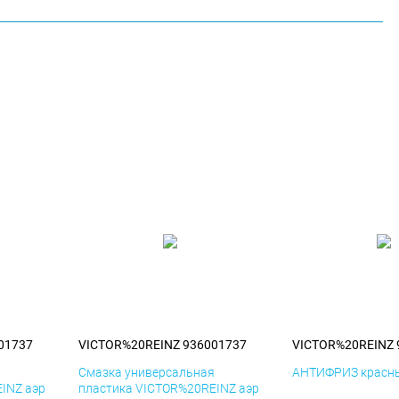
01737
VICTOR%20REINZ 936001737
VICTOR%20REINZ 
я
Смазка универсальная
АНТИФРИЗ красны
INZ аэр
пластика VICTOR%20REINZ аэр