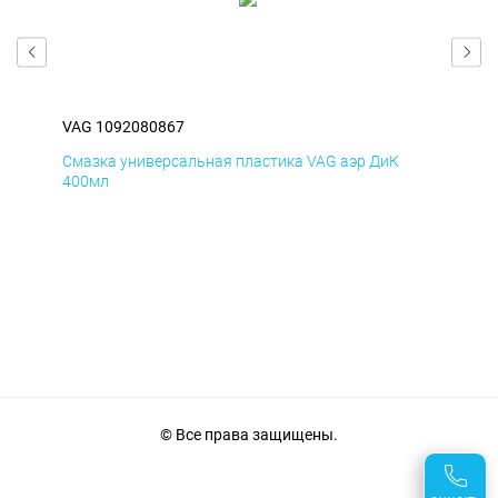
VAG 1092080867
VAG
Смазка универсальная пластика VAG аэр ДиК
Сма
400мл
40
© Все права защищены.