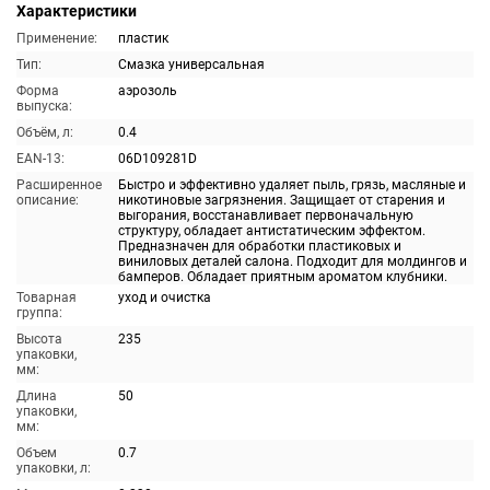
Характеристики
Применение:
пластик
Тип:
Смазка универсальная
Форма
аэрозоль
выпуска:
Объём, л:
0.4
EAN-13:
06D109281D
Расширенное
Быстро и эффективно удаляет пыль, грязь, масляные и
описание:
никотиновые загрязнения. Защищает от старения и
выгорания, восстанавливает первоначальную
структуру, обладает антистатическим эффектом.
Предназначен для обработки пластиковых и
виниловых деталей салона. Подходит для молдингов и
бамперов. Обладает приятным ароматом клубники.
Товарная
уход и очистка
группа:
Высота
235
упаковки,
мм:
Длина
50
упаковки,
мм:
Объем
0.7
упаковки, л: