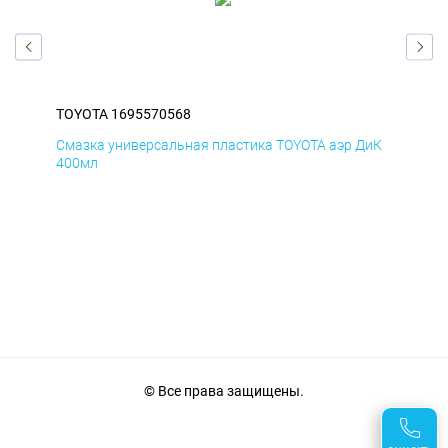
TOYOTA 1695570568
TOY
БмД
Смазка универсальная пластика TOYOTA аэр ДиК
Сма
400мл
40
© Все права защищены.