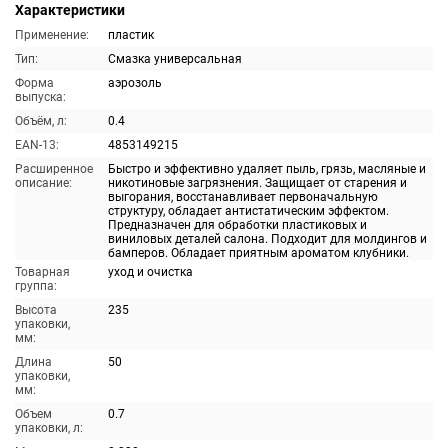
Характеристики
Применение:
пластик
Тип:
Смазка универсальная
Форма
аэрозоль
выпуска:
Объём, л:
0.4
EAN-13:
4853149215
Расширенное
Быстро и эффективно удаляет пыль, грязь, масляные и
описание:
никотиновые загрязнения. Защищает от старения и
выгорания, восстанавливает первоначальную
структуру, обладает антистатическим эффектом.
Предназначен для обработки пластиковых и
виниловых деталей салона. Подходит для молдингов и
бамперов. Обладает приятным ароматом клубники.
Товарная
уход и очистка
группа:
Высота
235
упаковки,
мм:
Длина
50
упаковки,
мм:
Объем
0.7
упаковки, л: