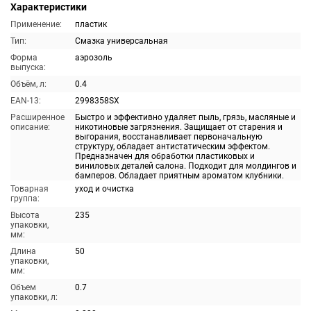
Характеристики
Применение:
пластик
Тип:
Смазка универсальная
Форма
аэрозоль
выпуска:
Объём, л:
0.4
EAN-13:
2998358SX
Расширенное
Быстро и эффективно удаляет пыль, грязь, масляные и
описание:
никотиновые загрязнения. Защищает от старения и
выгорания, восстанавливает первоначальную
структуру, обладает антистатическим эффектом.
Предназначен для обработки пластиковых и
виниловых деталей салона. Подходит для молдингов и
бамперов. Обладает приятным ароматом клубники.
Товарная
уход и очистка
группа:
Высота
235
упаковки,
мм:
Длина
50
упаковки,
мм:
Объем
0.7
упаковки, л: