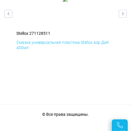
Stellox 271128511
Ste
Д
Смазка универсальная пластика Stellox аэр ДиК
Сма
400мл
40
© Все права защищены.