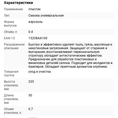
Характеристики
Применение:
пластик
Тип:
Смазка универсальная
Форма
аэрозоль
выпуска:
Объём, л:
0.4
EAN-13:
15208AA100
Расширенное
Быстро и эффективно удаляет пыль, грязь, масляные и
описание:
никотиновые загрязнения. Защищает от старения и
выгорания, восстанавливает первоначальную
структуру, обладает антистатическим эффектом.
Предназначен для обработки пластиковых и
виниловых деталей салона. Подходит для молдингов и
бамперов. Обладает приятным ароматом клубники.
Товарная
уход и очистка
группа:
Высота
235
упаковки,
мм:
Длина
50
упаковки,
мм:
Объем
0.7
упаковки, л: