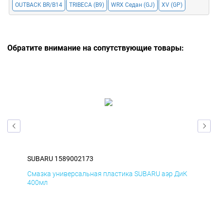
OUTBACK BR/B14
TRIBECA (B9)
WRX Седан (GJ)
XV (GP)
Обратите внимание на сопутствующие товары:
SUBARU 1589002173
SUB
БмД
Смазка универсальная пластика SUBARU аэр ДиК
Сма
400мл
40