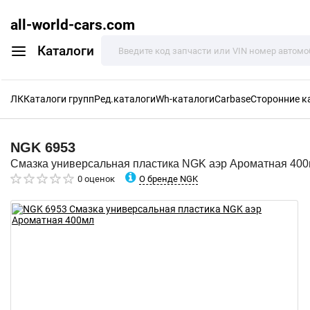
all-world-cars.com
Каталоги
ЛК
Каталоги групп
Ред.каталоги
Wh-каталоги
Carbase
Сторонние к
NGK
6953
Смазка универсальная пластика NGK аэр Ароматная 40
О бренде NGK
0 оценок