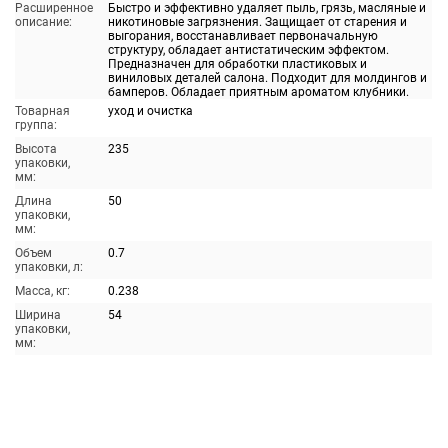
Расширенное
Быстро и эффективно удаляет пыль, грязь, масляные и
описание:
никотиновые загрязнения. Защищает от старения и
выгорания, восстанавливает первоначальную
структуру, обладает антистатическим эффектом.
Предназначен для обработки пластиковых и
виниловых деталей салона. Подходит для молдингов и
бамперов. Обладает приятным ароматом клубники.
Товарная
уход и очистка
группа:
Высота
235
упаковки,
мм:
Длина
50
упаковки,
мм:
Объем
0.7
упаковки, л:
Масса, кг:
0.238
Ширина
54
упаковки,
мм: