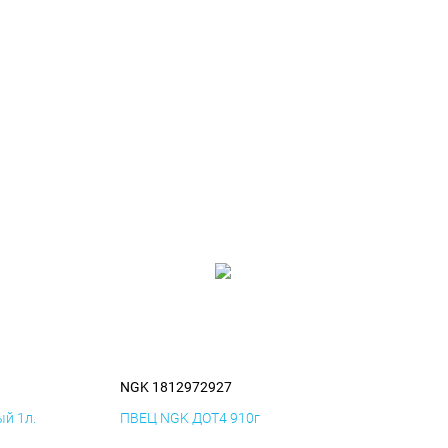
NGK 1812972927
й 1л.
ПВЕЦ NGK ДОТ4 910г