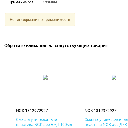
Применимость
Отзывы
Нет информации о применимости
Обратите внимание на сопутствующие товары:
NGK 1812972927
NGK 1812972927
Смазка универсальная
Смазка универсальна
пластика NGK аэр БмД 400мл
пластика NGK аэр ДиК