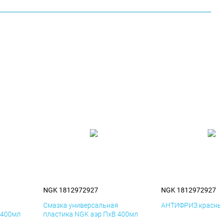
NGK 1812972927
NGK 1812972927
я
Смазка универсальная
АНТИФРИЗ красны
 400мл
пластика NGK аэр ПхВ 400мл