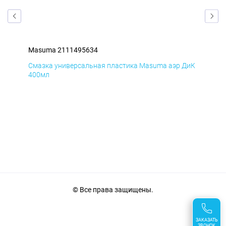
Masuma 2111495634
Ma
БмД
Смазка универсальная пластика Masuma аэр ДиК
Сма
400мл
40
© Все права защищены.
ЗАКАЗАТЬ
ЗВОНОК