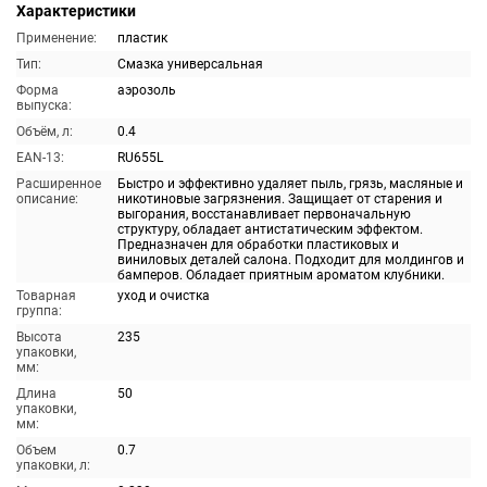
Характеристики
Применение:
пластик
Тип:
Смазка универсальная
Форма
аэрозоль
выпуска:
Объём, л:
0.4
EAN-13:
RU655L
Расширенное
Быстро и эффективно удаляет пыль, грязь, масляные и
описание:
никотиновые загрязнения. Защищает от старения и
выгорания, восстанавливает первоначальную
структуру, обладает антистатическим эффектом.
Предназначен для обработки пластиковых и
виниловых деталей салона. Подходит для молдингов и
бамперов. Обладает приятным ароматом клубники.
Товарная
уход и очистка
группа:
Высота
235
упаковки,
мм:
Длина
50
упаковки,
мм:
Объем
0.7
упаковки, л: