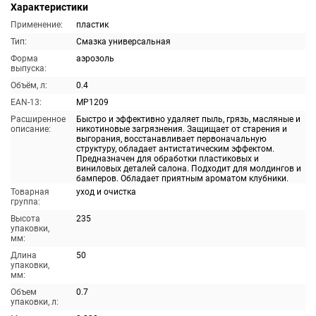
Характеристики
Применение:
пластик
Тип:
Смазка универсальная
Форма
аэрозоль
выпуска:
Объём, л:
0.4
EAN-13:
MP1209
Расширенное
Быстро и эффективно удаляет пыль, грязь, масляные и
описание:
никотиновые загрязнения. Защищает от старения и
выгорания, восстанавливает первоначальную
структуру, обладает антистатическим эффектом.
Предназначен для обработки пластиковых и
виниловых деталей салона. Подходит для молдингов и
бамперов. Обладает приятным ароматом клубники.
Товарная
уход и очистка
группа:
Высота
235
упаковки,
мм:
Длина
50
упаковки,
мм:
Объем
0.7
упаковки, л: