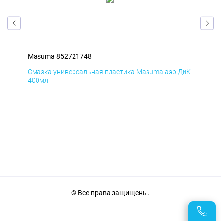
Masuma 852721748
Ma
БмД
Смазка универсальная пластика Masuma аэр ДиК
Сма
400мл
40
© Все права защищены.