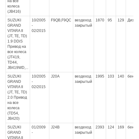
на все
колеса
(JB416)
SUZUKI
10/2005
F9QB,F9QC
вездеход
1870
95
129
Дизел
GRAND
-
закрытый
VITARA II
02/2015
(JT, TE, TD)
1.9 DDiS
Привод на
все колеса
(JT419,
TD44,
JB419WD,...
SUZUKI
10/2005
J20A
вездеход
1995
103
140
бензи
GRAND
-
закрытый
VITARA II
02/2015
(JT, TE, TD)
2.0 Привод
на все
колеса
(TD54,
JB420)
SUZUKI
01/2009
J24B
вездеход
2393
124
169
бензи
GRAND
-
закрытый
VITARA II