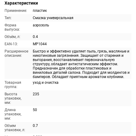
Характеристики
Применение:
пластик
Тип:
Смазка универсальная
Форма
аэрозоль
выпуска:
Объём, л:
0.4
EAN-13:
MP1044
Расширенное
Быстро и эффективно удаляет пыль, грязь, масляные и
описание:
никотиновые загрязнения. Защищает от старения и
выгорания, восстанавливает первоначальную
структуру, обладает антистатическим эффектом.
Предназначен для обработки пластиковых и
виниловых деталей салона. Подходит для молдингов и
бамперов. Обладает приятным ароматом клубники.
Товарная
уход и очистка
группа:
Высота
235
упаковки,
мм:
Длина
50
упаковки,
мм:
Объем
0.7
упаковки, л: