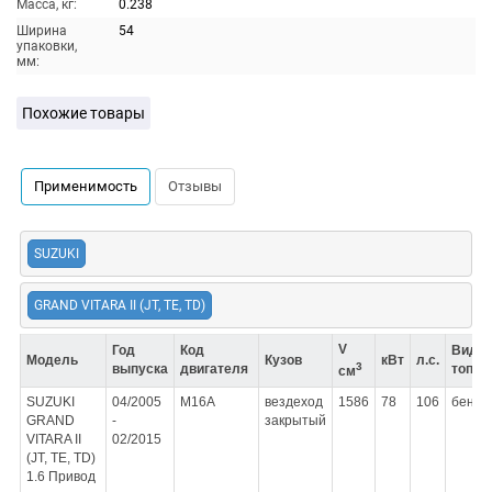
Масса, кг:
0.238
Ширина
54
упаковки,
мм:
Похожие товары
Применимость
Отзывы
SUZUKI
GRAND VITARA II (JT, TE, TD)
V
Год
Код
Вид
Модель
Кузов
кВт
л.с.
3
выпуска
двигателя
топли
см
SUZUKI
04/2005
M16A
вездеход
1586
78
106
бензи
GRAND
-
закрытый
VITARA II
02/2015
(JT, TE, TD)
1.6 Привод