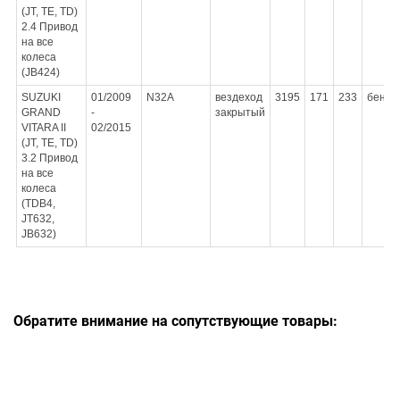
(JT, TE, TD)
2.4 Привод
на все
колеса
(JB424)
SUZUKI
01/2009
N32A
вездеход
3195
171
233
бензи
GRAND
-
закрытый
VITARA II
02/2015
(JT, TE, TD)
3.2 Привод
на все
колеса
(TDB4,
JT632,
JB632)
Обратите внимание на сопутствующие товары: