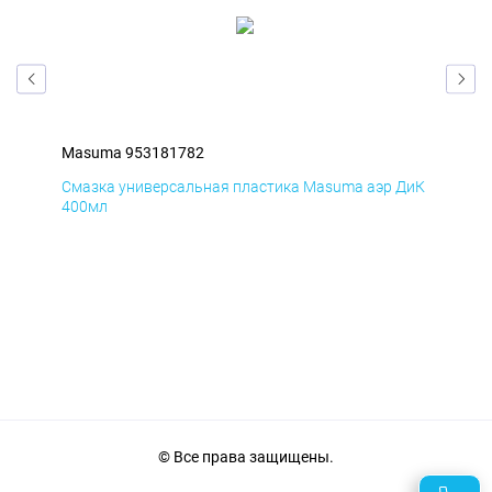
Masuma 953181782
Ma
БмД
Смазка универсальная пластика Masuma аэр ДиК
Сма
400мл
40
© Все права защищены.