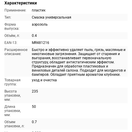
Характеристики
Применение:
пластик
Тип:
Смазка универсальная
Форма
аэрозоль
выпуска:
Объём, л:
0.4
EAN-13:
MR481216
Расширенное
Быстро и эффективно удаляет пыль, грязь, масляные и
описание:
никотиновые загрязнения. Защищает от старения и
выгорания, восстанавливает первоначальную
структуру, обладает антистатическим эффектом.
Предназначен для обработки пластиковых и
виниловых деталей салона. Подходит для молдингов и
бамперов. Обладает приятным ароматом клубники.
Товарная
уход и очистка
группа:
Высота
235
упаковки,
мм:
Длина
50
упаковки,
мм:
Объем
0.7
упаковки, л: