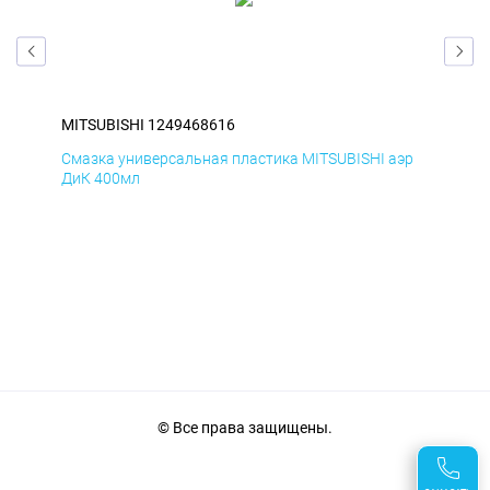
MITSUBISHI 1249468616
MIT
эр
Смазка универсальная пластика MITSUBISHI аэр
Сма
ДиК 400мл
ПхВ
© Все права защищены.