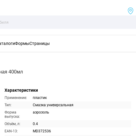
аталоги
Формы
Страницы
ная 400мл
Характеристики
Применение:
пластик
Тип:
Смазка универсальная
Форма
аэрозоль
выпуска:
Объём, л:
0.4
EAN-13:
MD372536