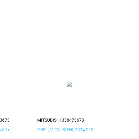
73673
MITSUBISHI 338473673
й 1л.
ПВЕЦ MITSUBISHI ДОТ4 910г