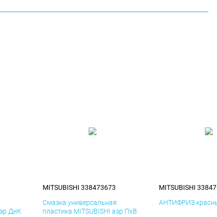
MITSUBISHI 338473673
MITSUBISHI 3384
я
Смазка универсальная
АНТИФРИЗ красны
аэр ДиК
пластика MITSUBISHI аэр ПхВ