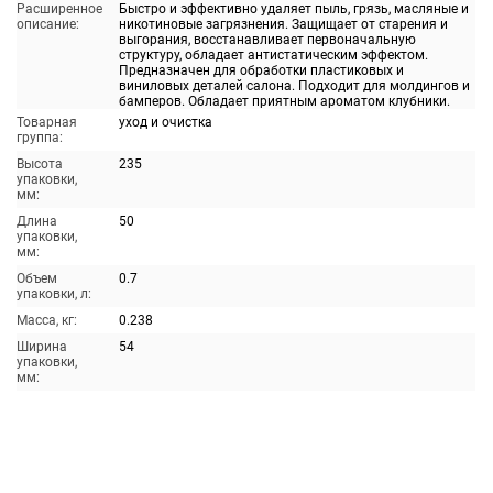
Расширенное
Быстро и эффективно удаляет пыль, грязь, масляные и
описание:
никотиновые загрязнения. Защищает от старения и
выгорания, восстанавливает первоначальную
структуру, обладает антистатическим эффектом.
Предназначен для обработки пластиковых и
виниловых деталей салона. Подходит для молдингов и
бамперов. Обладает приятным ароматом клубники.
Товарная
уход и очистка
группа:
Высота
235
упаковки,
мм:
Длина
50
упаковки,
мм:
Объем
0.7
упаковки, л:
Масса, кг:
0.238
Ширина
54
упаковки,
мм: