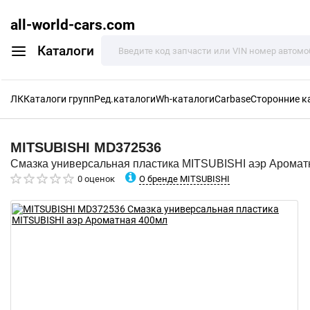
all-world-cars.com
Каталоги
ЛК
Каталоги групп
Ред.каталоги
Wh-каталоги
Carbase
Сторонние к
MITSUBISHI
MD372536
Смазка универсальная пластика MITSUBISHI аэр Аромат
О бренде MITSUBISHI
0 оценок