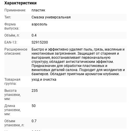
Характеристики
Применение:
пластик
Тип:
Смазка универсальная
Форма
аэрозоль
выпуска:
Объём, л:
0.4
EAN-13:
S2915200
Расширенное
Быстро и эффективно удаляет пыль, грязь, масляные и
описание:
никотиновые загрязнения. Защищает от старения и
выгорания, восстанавливает первоначальную
структуру, обладает антистатическим эффектом.
Предназначен для обработки пластиковых и
виниловых деталей салона. Подходит для молдингов и
бамперов. Обладает приятным ароматом клубники.
Товарная
уход и очистка
группа:
Высота
235
упаковки,
мм:
Длина
50
упаковки,
мм:
Объем
0.7
упаковки, л: