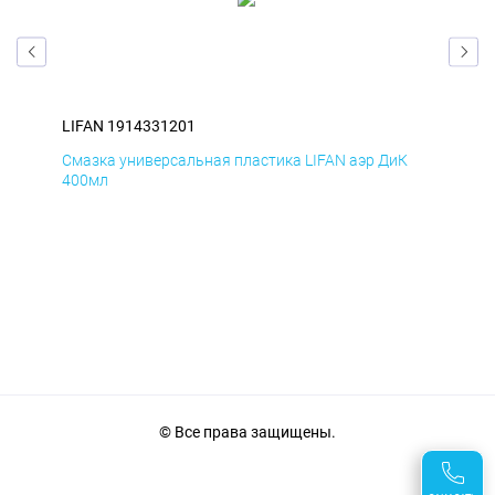
LIFAN 1914331201
LIF
Д
Смазка универсальная пластика LIFAN аэр ДиК
Сма
400мл
40
© Все права защищены.