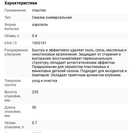
Характеристики
Применение:
пластик
Тип:
Смазка универсальная
Форма
аэрозоль
выпуска:
Объём, л:
0.4
EAN-13:
1003101
Расширенное
Быстро и эффективно удаляет пыль, грязь, масляные и
описание:
никотиновые загрязнения. Защищает от старения и
выгорания, восстанавливает первоначальную
структуру, обладает антистатическим эффектом.
Предназначен для обработки пластиковых и
виниловых деталей салона. Подходит для молдингов и
бамперов. Обладает приятным ароматом клубники.
Товарная
уход и очистка
группа:
Высота
235
упаковки,
мм:
Длина
50
упаковки,
мм:
Объем
0.7
упаковки, л: