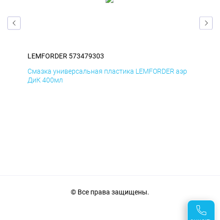
LEMFORDER 573479303
LE
эр
Смазка универсальная пластика LEMFORDER аэр
Сма
ДиК 400мл
ПхВ
© Все права защищены.