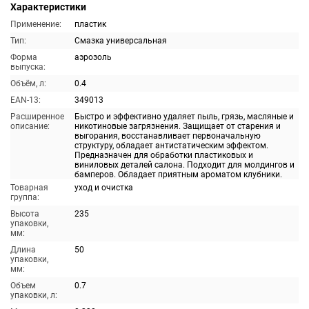
Характеристики
Применение:
пластик
Тип:
Смазка универсальная
Форма
аэрозоль
выпуска:
Объём, л:
0.4
EAN-13:
349013
Расширенное
Быстро и эффективно удаляет пыль, грязь, масляные и
описание:
никотиновые загрязнения. Защищает от старения и
выгорания, восстанавливает первоначальную
структуру, обладает антистатическим эффектом.
Предназначен для обработки пластиковых и
виниловых деталей салона. Подходит для молдингов и
бамперов. Обладает приятным ароматом клубники.
Товарная
уход и очистка
группа:
Высота
235
упаковки,
мм:
Длина
50
упаковки,
мм:
Объем
0.7
упаковки, л: