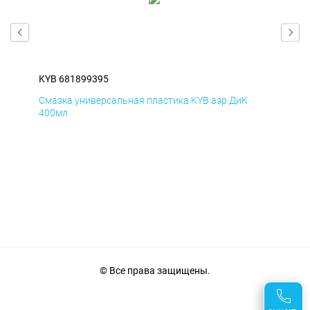
KYB 681899395
KYB
Смазка универсальная пластика KYB аэр ДиК
Сма
400мл
40
© Все права защищены.