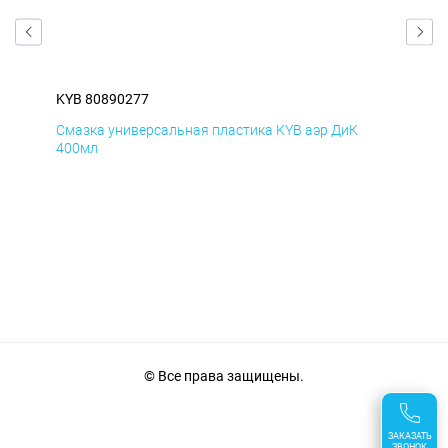
KYB 80890277
KYB
Смазка универсальная пластика KYB аэр ДиК
Сма
400мл
40
© Все права защищены.
ЗАКАЗАТЬ
ЗВОНОК