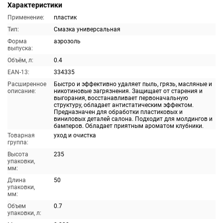
Характеристики
Применение:
пластик
Тип:
Смазка универсальная
Форма
аэрозоль
выпуска:
Объём, л:
0.4
EAN-13:
334335
Расширенное
Быстро и эффективно удаляет пыль, грязь, масляные и
описание:
никотиновые загрязнения. Защищает от старения и
выгорания, восстанавливает первоначальную
структуру, обладает антистатическим эффектом.
Предназначен для обработки пластиковых и
виниловых деталей салона. Подходит для молдингов и
бамперов. Обладает приятным ароматом клубники.
Товарная
уход и очистка
группа:
Высота
235
упаковки,
мм:
Длина
50
упаковки,
мм:
Объем
0.7
упаковки, л: