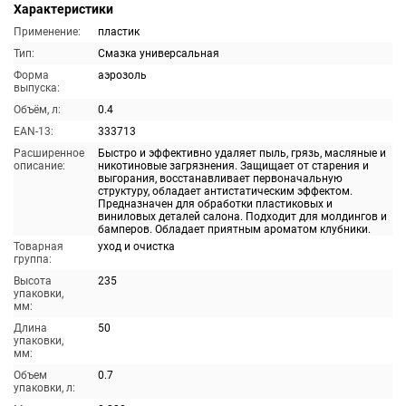
Характеристики
Применение:
пластик
Тип:
Смазка универсальная
Форма
аэрозоль
выпуска:
Объём, л:
0.4
EAN-13:
333713
Расширенное
Быстро и эффективно удаляет пыль, грязь, масляные и
описание:
никотиновые загрязнения. Защищает от старения и
выгорания, восстанавливает первоначальную
структуру, обладает антистатическим эффектом.
Предназначен для обработки пластиковых и
виниловых деталей салона. Подходит для молдингов и
бамперов. Обладает приятным ароматом клубники.
Товарная
уход и очистка
группа:
Высота
235
упаковки,
мм:
Длина
50
упаковки,
мм:
Объем
0.7
упаковки, л: