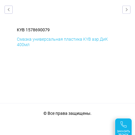
KYB 1578690079
KYB
Смазка универсальная пластика KYB аэр ДиК
Сма
400мл
40
© Все права защищены.
ЗАКАЗАТЬ
ЗВОНОК