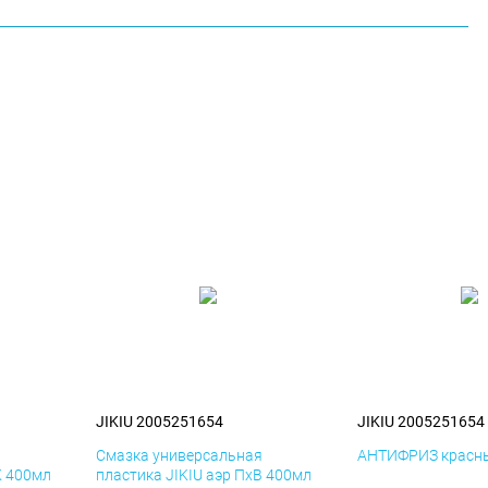
JIKIU 2005251654
JIKIU 2005251654
я
Смазка универсальная
АНТИФРИЗ красны
К 400мл
пластика JIKIU аэр ПхВ 400мл