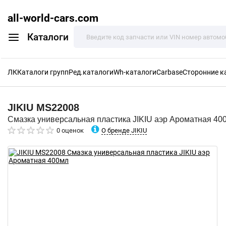
all-world-cars.com
Каталоги
ЛК
Каталоги групп
Ред.каталоги
Wh-каталоги
Carbase
Сторонние к
JIKIU
MS22008
Смазка универсальная пластика JIKIU аэр Ароматная 40
О бренде JIKIU
0 оценок