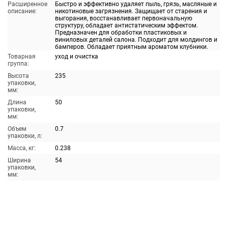
Расширенное
Быстро и эффективно удаляет пыль, грязь, масляные и
описание:
никотиновые загрязнения. Защищает от старения и
выгорания, восстанавливает первоначальную
структуру, обладает антистатическим эффектом.
Предназначен для обработки пластиковых и
виниловых деталей салона. Подходит для молдингов и
бамперов. Обладает приятным ароматом клубники.
Товарная
уход и очистка
группа:
Высота
235
упаковки,
мм:
Длина
50
упаковки,
мм:
Объем
0.7
упаковки, л:
Масса, кг:
0.238
Ширина
54
упаковки,
мм: