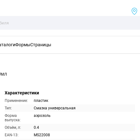
аталоги
Формы
Страницы
0мл
Характеристики
Применение:
пластик
Тип:
Смазка универсальная
Форма
аэрозоль
выпуска:
Объём, л:
0.4
EAN-13:
MS22008