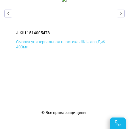
JIKIU 1514005478
JIK
Смазка универсальная пластика JIKIU аэр ДиК
Сма
400мл
40
© Все права защищены.