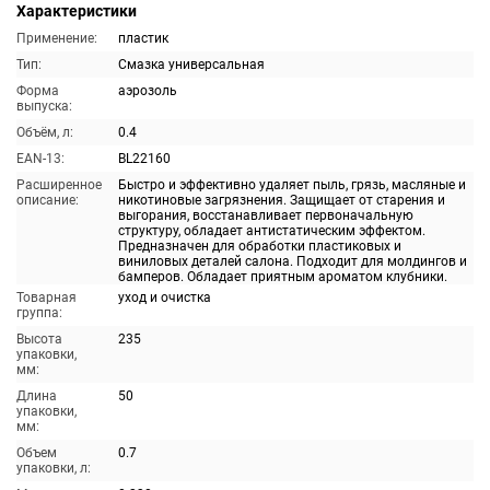
Характеристики
Применение:
пластик
Тип:
Смазка универсальная
Форма
аэрозоль
выпуска:
Объём, л:
0.4
EAN-13:
BL22160
Расширенное
Быстро и эффективно удаляет пыль, грязь, масляные и
описание:
никотиновые загрязнения. Защищает от старения и
выгорания, восстанавливает первоначальную
структуру, обладает антистатическим эффектом.
Предназначен для обработки пластиковых и
виниловых деталей салона. Подходит для молдингов и
бамперов. Обладает приятным ароматом клубники.
Товарная
уход и очистка
группа:
Высота
235
упаковки,
мм:
Длина
50
упаковки,
мм:
Объем
0.7
упаковки, л: