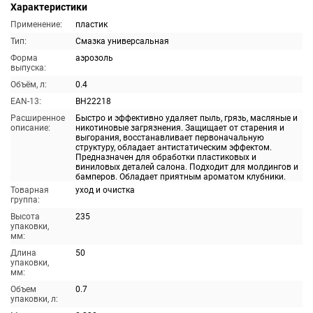
Характеристики
Применение:
пластик
Тип:
Смазка универсальная
Форма
аэрозоль
выпуска:
Объём, л:
0.4
EAN-13:
BH22218
Расширенное
Быстро и эффективно удаляет пыль, грязь, масляные и
описание:
никотиновые загрязнения. Защищает от старения и
выгорания, восстанавливает первоначальную
структуру, обладает антистатическим эффектом.
Предназначен для обработки пластиковых и
виниловых деталей салона. Подходит для молдингов и
бамперов. Обладает приятным ароматом клубники.
Товарная
уход и очистка
группа:
Высота
235
упаковки,
мм:
Длина
50
упаковки,
мм:
Объем
0.7
упаковки, л: