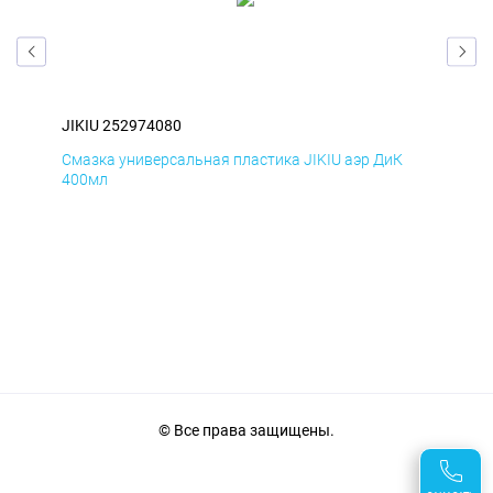
JIKIU 252974080
JIK
Смазка универсальная пластика JIKIU аэр ДиК
Сма
400мл
40
© Все права защищены.