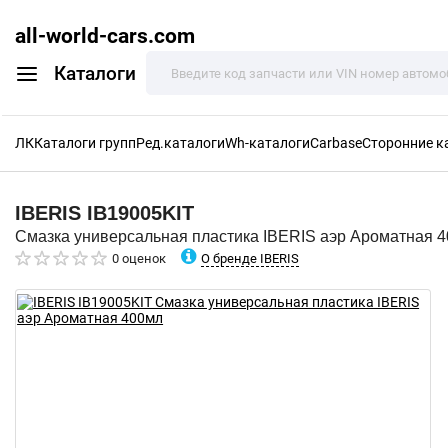
all-world-cars.com
Каталоги
ЛК
Каталоги групп
Ред.каталоги
Wh-каталоги
Carbase
Сторонние к
IBERIS
IB19005KIT
Смазка универсальная пластика IBERIS аэр Ароматная 
О бренде IBERIS
0 оценок