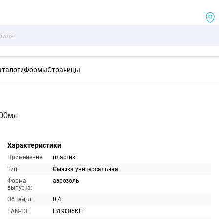
аталоги
Формы
Страницы
400мл
Характеристики
Применение:
пластик
Тип:
Смазка универсальная
Форма
аэрозоль
выпуска:
Объём, л:
0.4
EAN-13:
IB19005KIT