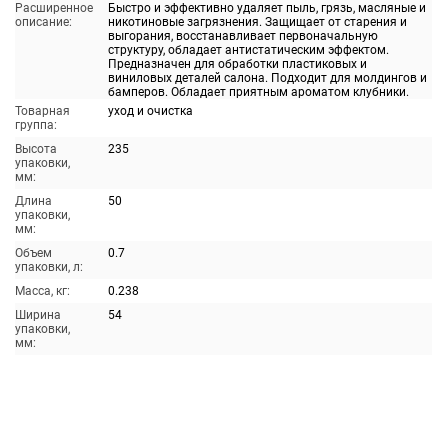
Расширенное
Быстро и эффективно удаляет пыль, грязь, масляные и
описание:
никотиновые загрязнения. Защищает от старения и
выгорания, восстанавливает первоначальную
структуру, обладает антистатическим эффектом.
Предназначен для обработки пластиковых и
виниловых деталей салона. Подходит для молдингов и
бамперов. Обладает приятным ароматом клубники.
Товарная
уход и очистка
группа:
Высота
235
упаковки,
мм:
Длина
50
упаковки,
мм:
Объем
0.7
упаковки, л:
Масса, кг:
0.238
Ширина
54
упаковки,
мм: