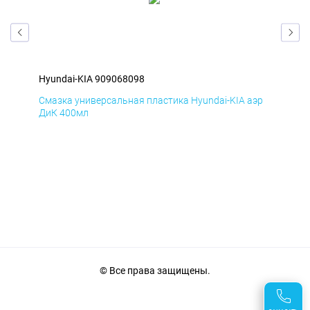
Hyundai-KIA 909068098
Hyu
эр
Смазка универсальная пластика Hyundai-KIA аэр
Сма
ДиК 400мл
ПхВ
© Все права защищены.