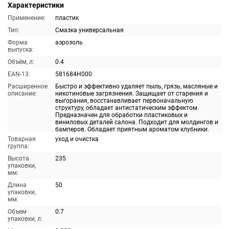
Характеристики
Применение:
пластик
Тип:
Смазка универсальная
Форма
аэрозоль
выпуска:
Объём, л:
0.4
EAN-13:
581684H000
Расширенное
Быстро и эффективно удаляет пыль, грязь, масляные и
описание:
никотиновые загрязнения. Защищает от старения и
выгорания, восстанавливает первоначальную
структуру, обладает антистатическим эффектом.
Предназначен для обработки пластиковых и
виниловых деталей салона. Подходит для молдингов и
бамперов. Обладает приятным ароматом клубники.
Товарная
уход и очистка
группа:
Высота
235
упаковки,
мм:
Длина
50
упаковки,
мм:
Объем
0.7
упаковки, л: