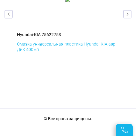
Hyundai-KIA 75622753
Hyu
эр
Смазка универсальная пластика Hyundai-KIA аэр
Сма
ДиК 400мл
ПхВ
© Все права защищены.