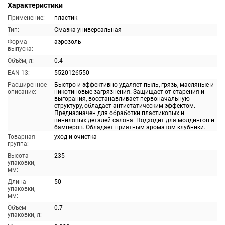
Характеристики
Применение:
пластик
Тип:
Смазка универсальная
Форма
аэрозоль
выпуска:
Объём, л:
0.4
EAN-13:
5520126550
Расширенное
Быстро и эффективно удаляет пыль, грязь, масляные и
описание:
никотиновые загрязнения. Защищает от старения и
выгорания, восстанавливает первоначальную
структуру, обладает антистатическим эффектом.
Предназначен для обработки пластиковых и
виниловых деталей салона. Подходит для молдингов и
бамперов. Обладает приятным ароматом клубники.
Товарная
уход и очистка
группа:
Высота
235
упаковки,
мм:
Длина
50
упаковки,
мм:
Объем
0.7
упаковки, л: