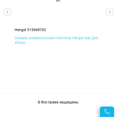
Hengst 515068703
Hen
мД
Смазка универсальная пластика Hengst аэр ДиК
Сма
400мл
40
© Все права защищены.