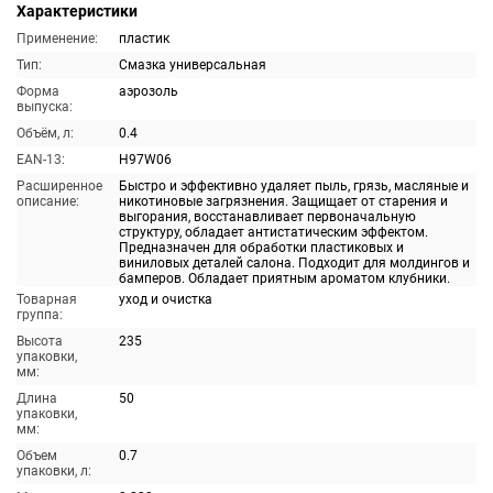
Характеристики
Применение:
пластик
Тип:
Смазка универсальная
Форма
аэрозоль
выпуска:
Объём, л:
0.4
EAN-13:
H97W06
Расширенное
Быстро и эффективно удаляет пыль, грязь, масляные и
описание:
никотиновые загрязнения. Защищает от старения и
выгорания, восстанавливает первоначальную
структуру, обладает антистатическим эффектом.
Предназначен для обработки пластиковых и
виниловых деталей салона. Подходит для молдингов и
бамперов. Обладает приятным ароматом клубники.
Товарная
уход и очистка
группа:
Высота
235
упаковки,
мм:
Длина
50
упаковки,
мм:
Объем
0.7
упаковки, л: