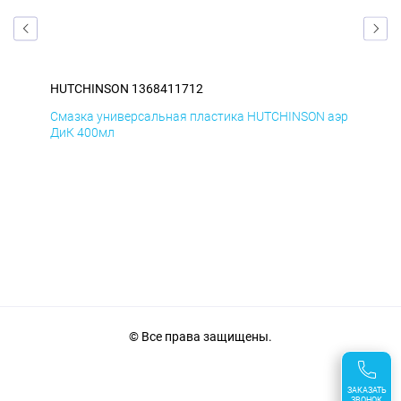
HUTCHINSON 1368411712
HU
аэр
Смазка универсальная пластика HUTCHINSON аэр
Сма
ДиК 400мл
ПхВ
© Все права защищены.
ЗАКАЗАТЬ
ЗВОНОК