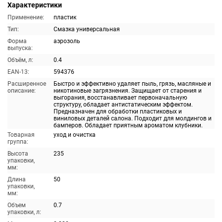
Характеристики
Применение:
пластик
Тип:
Смазка универсальная
Форма
аэрозоль
выпуска:
Объём, л:
0.4
EAN-13:
594376
Расширенное
Быстро и эффективно удаляет пыль, грязь, масляные и
описание:
никотиновые загрязнения. Защищает от старения и
выгорания, восстанавливает первоначальную
структуру, обладает антистатическим эффектом.
Предназначен для обработки пластиковых и
виниловых деталей салона. Подходит для молдингов и
бамперов. Обладает приятным ароматом клубники.
Товарная
уход и очистка
группа:
Высота
235
упаковки,
мм:
Длина
50
упаковки,
мм:
Объем
0.7
упаковки, л: