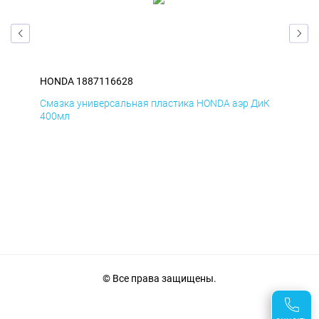
HONDA 1887116628
HO
мД
Смазка универсальная пластика HONDA аэр ДиК
Сма
400мл
40
© Все права защищены.