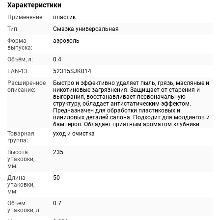
Характеристики
Применение:
пластик
Тип:
Смазка универсальная
Форма
аэрозоль
выпуска:
Объём, л:
0.4
EAN-13:
52315SJK014
Расширенное
Быстро и эффективно удаляет пыль, грязь, масляные и
описание:
никотиновые загрязнения. Защищает от старения и
выгорания, восстанавливает первоначальную
структуру, обладает антистатическим эффектом.
Предназначен для обработки пластиковых и
виниловых деталей салона. Подходит для молдингов и
бамперов. Обладает приятным ароматом клубники.
Товарная
уход и очистка
группа:
Высота
235
упаковки,
мм:
Длина
50
упаковки,
мм:
Объем
0.7
упаковки, л: