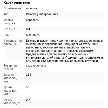
Характеристики
Применение:
пластик
Тип:
Смазка универсальная
Форма
аэрозоль
выпуска:
Объём, л:
0.4
EAN-13:
SH40026G
Расширенное
Быстро и эффективно удаляет пыль, грязь, масляные и
описание:
никотиновые загрязнения. Защищает от старения и
выгорания, восстанавливает первоначальную
структуру, обладает антистатическим эффектом.
Предназначен для обработки пластиковых и
виниловых деталей салона. Подходит для молдингов и
бамперов. Обладает приятным ароматом клубники.
Товарная
уход и очистка
группа:
Высота
235
упаковки,
мм:
Длина
50
упаковки,
мм:
Объем
0.7
упаковки, л: