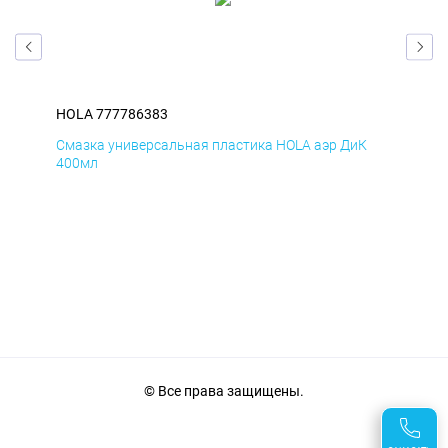
HOLA 777786383
HOL
Д
Смазка универсальная пластика HOLA аэр ДиК
Сма
400мл
40
© Все права защищены.