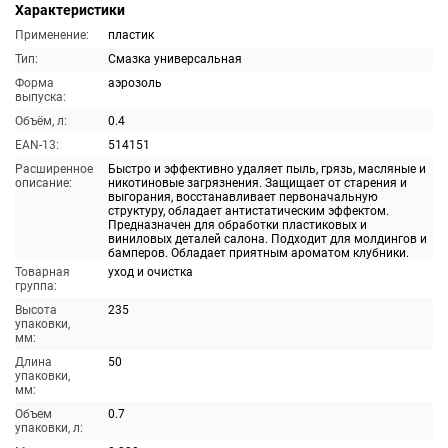
Характеристики
Применение:
пластик
Тип:
Смазка универсальная
Форма
аэрозоль
выпуска:
Объём, л:
0.4
EAN-13:
514151
Расширенное
Быстро и эффективно удаляет пыль, грязь, масляные и
описание:
никотиновые загрязнения. Защищает от старения и
выгорания, восстанавливает первоначальную
структуру, обладает антистатическим эффектом.
Предназначен для обработки пластиковых и
виниловых деталей салона. Подходит для молдингов и
бамперов. Обладает приятным ароматом клубники.
Товарная
уход и очистка
группа:
Высота
235
упаковки,
мм:
Длина
50
упаковки,
мм:
Объем
0.7
упаковки, л: