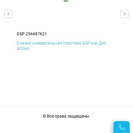
GSP 256687621
GSP
Смазка универсальная пластика GSP аэр ДиК
Сма
400мл
40
© Все права защищены.