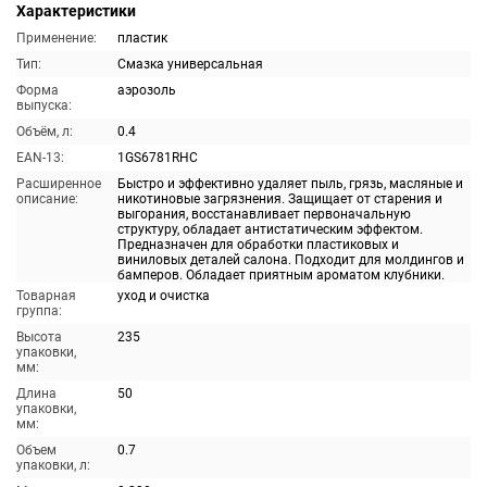
Характеристики
Применение:
пластик
Тип:
Смазка универсальная
Форма
аэрозоль
выпуска:
Объём, л:
0.4
EAN-13:
1GS6781RHC
Расширенное
Быстро и эффективно удаляет пыль, грязь, масляные и
описание:
никотиновые загрязнения. Защищает от старения и
выгорания, восстанавливает первоначальную
структуру, обладает антистатическим эффектом.
Предназначен для обработки пластиковых и
виниловых деталей салона. Подходит для молдингов и
бамперов. Обладает приятным ароматом клубники.
Товарная
уход и очистка
группа:
Высота
235
упаковки,
мм:
Длина
50
упаковки,
мм:
Объем
0.7
упаковки, л: