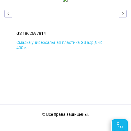
GS 1862697814
GS 
Смазка универсальная пластика GS аэр ДиК
Сма
400мл
40
© Все права защищены.