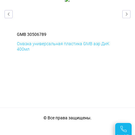
GMB 30506789
GM
Смазка универсальная пластика GMB аэр ДиК
Сма
400мл
40
© Все права защищены.