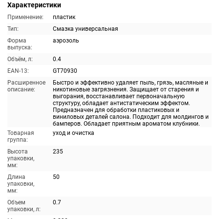
Характеристики
Применение:
пластик
Тип:
Смазка универсальная
Форма
аэрозоль
выпуска:
Объём, л:
0.4
EAN-13:
GT70930
Расширенное
Быстро и эффективно удаляет пыль, грязь, масляные и
описание:
никотиновые загрязнения. Защищает от старения и
выгорания, восстанавливает первоначальную
структуру, обладает антистатическим эффектом.
Предназначен для обработки пластиковых и
виниловых деталей салона. Подходит для молдингов и
бамперов. Обладает приятным ароматом клубники.
Товарная
уход и очистка
группа:
Высота
235
упаковки,
мм:
Длина
50
упаковки,
мм:
Объем
0.7
упаковки, л: