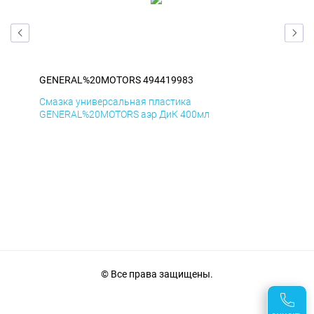
GENERAL%20MOTORS 494419983
GE
Смазка универсальная пластика
Сма
GENERAL%20MOTORS аэр ДиК 400мл
GE
© Все права защищены.