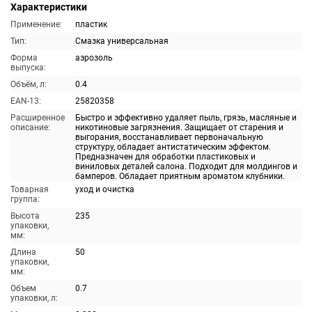
Характеристики
Применение:
пластик
Тип:
Смазка универсальная
Форма
аэрозоль
выпуска:
Объём, л:
0.4
EAN-13:
25820358
Расширенное
Быстро и эффективно удаляет пыль, грязь, масляные и
описание:
никотиновые загрязнения. Защищает от старения и
выгорания, восстанавливает первоначальную
структуру, обладает антистатическим эффектом.
Предназначен для обработки пластиковых и
виниловых деталей салона. Подходит для молдингов и
бамперов. Обладает приятным ароматом клубники.
Товарная
уход и очистка
группа:
Высота
235
упаковки,
мм:
Длина
50
упаковки,
мм:
Объем
0.7
упаковки, л: