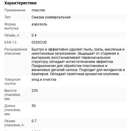
Характеристики
Применение:
пластик
Тип:
Смазка универсальная
Форма
аэрозоль
выпуска:
Объём, л:
0.4
EAN-13:
0320CUD
Расширенное
Быстро и эффективно удаляет пыль, грязь, масляные и
описание:
никотиновые загрязнения. Защищает от старения и
выгорания, восстанавливает первоначальную
структуру, обладает антистатическим эффектом.
Предназначен для обработки пластиковых и
виниловых деталей салона. Подходит для молдингов и
бамперов. Обладает приятным ароматом клубники.
Товарная
уход и очистка
группа:
Высота
235
упаковки,
мм:
Длина
50
упаковки,
мм:
Объем
0.7
упаковки, л: