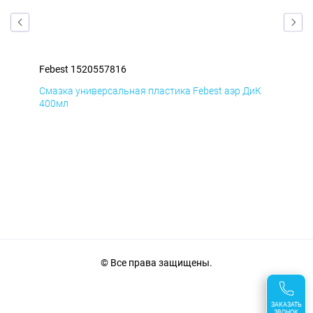
Febest 1520557816
Feb
мД
Смазка универсальная пластика Febest аэр ДиК
Сма
400мл
40
© Все права защищены.
ЗАКАЗАТЬ
ЗВОНОК