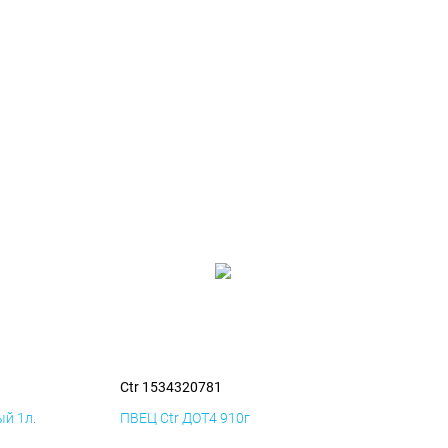
Ctr 1534320781
й 1л.
ПВЕЦ Ctr ДОТ4 910г