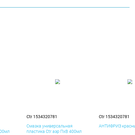
Ctr 1534320781
Ctr 1534320781
я
Смазка универсальная
АНТИФРИЗ красны
400мл
пластика Ctr аэр ПхВ 400мл