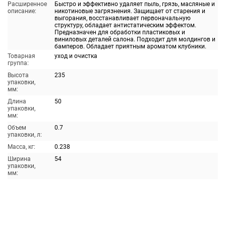
Расширенное
Быстро и эффективно удаляет пыль, грязь, масляные и
описание:
никотиновые загрязнения. Защищает от старения и
выгорания, восстанавливает первоначальную
структуру, обладает антистатическим эффектом.
Предназначен для обработки пластиковых и
виниловых деталей салона. Подходит для молдингов и
бамперов. Обладает приятным ароматом клубники.
Товарная
уход и очистка
группа:
Высота
235
упаковки,
мм:
Длина
50
упаковки,
мм:
Объем
0.7
упаковки, л:
Масса, кг:
0.238
Ширина
54
упаковки,
мм: