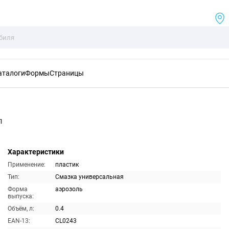
аталоги
Формы
Страницы
л
Характеристики
Применение:
пластик
Тип:
Смазка универсальная
Форма
аэрозоль
выпуска:
Объём, л:
0.4
EAN-13:
CL0243