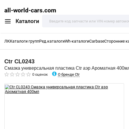
all-world-cars.com
Каталоги
ЛК
Каталоги групп
Ред.каталоги
Wh-каталоги
Carbase
Сторонние к
Ctr
CL0243
Смазка универсальная пластика Ctr аэр Ароматная 400м
О бренде Ctr
0 оценок