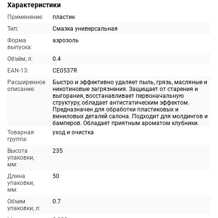
Характеристики
Применение:
пластик
Тип:
Смазка универсальная
Форма
аэрозоль
выпуска:
Объём, л:
0.4
EAN-13:
CE0537R
Расширенное
Быстро и эффективно удаляет пыль, грязь, масляные и
описание:
никотиновые загрязнения. Защищает от старения и
выгорания, восстанавливает первоначальную
структуру, обладает антистатическим эффектом.
Предназначен для обработки пластиковых и
виниловых деталей салона. Подходит для молдингов и
бамперов. Обладает приятным ароматом клубники.
Товарная
уход и очистка
группа:
Высота
235
упаковки,
мм:
Длина
50
упаковки,
мм:
Объем
0.7
упаковки, л: