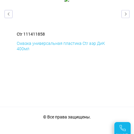
Ctr 111411858
Ctr
Смазка универсальная пластика Ctr аэр ДиК
Сма
400мл
40
© Все права защищены.