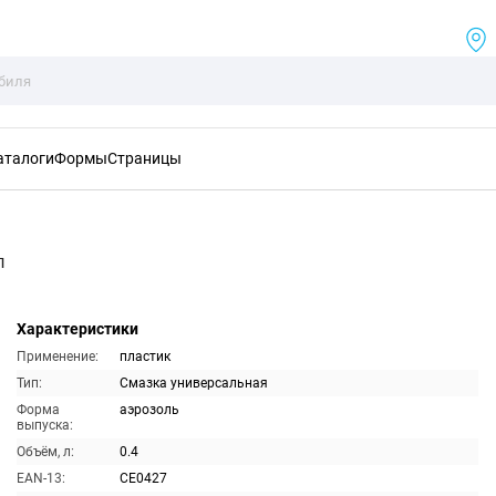
аталоги
Формы
Страницы
л
Характеристики
Применение:
пластик
Тип:
Смазка универсальная
Форма
аэрозоль
выпуска:
Объём, л:
0.4
EAN-13:
CE0427