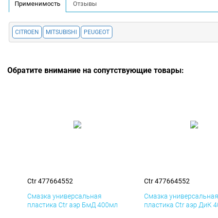
Применимость
Отзывы
CITROEN
MITSUBISHI
PEUGEOT
Обратите внимание на сопутствующие товары:
Ctr 477664552
Ctr 477664552
Смазка универсальная
Смазка универсальна
пластика Ctr аэр БмД 400мл
пластика Ctr аэр ДиК 