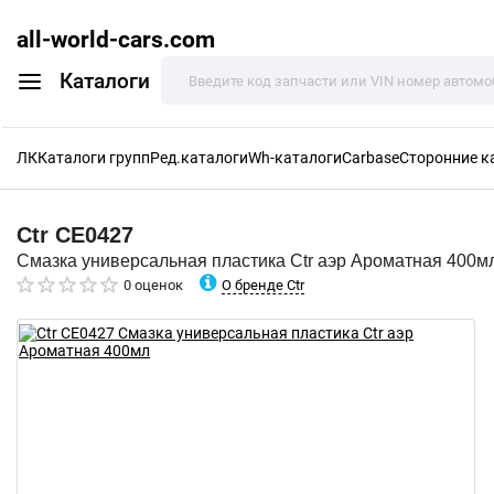
all-world-cars.com
Каталоги
ЛК
Каталоги групп
Ред.каталоги
Wh-каталоги
Carbase
Сторонние к
Ctr
CE0427
Смазка универсальная пластика Ctr аэр Ароматная 400м
О бренде Ctr
0 оценок