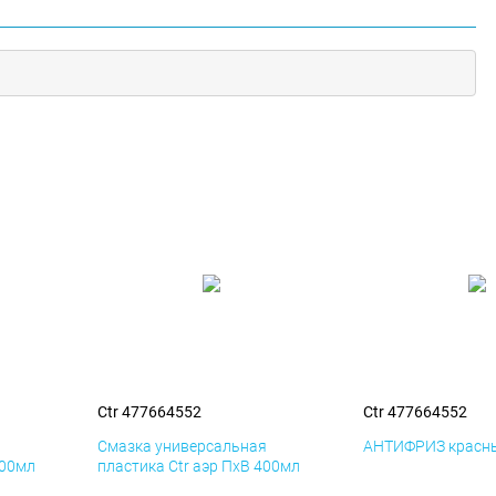
Ctr 477664552
Ctr 477664552
я
Смазка универсальная
АНТИФРИЗ красны
400мл
пластика Ctr аэр ПхВ 400мл