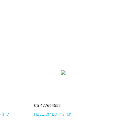
Ctr 477664552
й 1л.
ПВЕЦ Ctr ДОТ4 910г