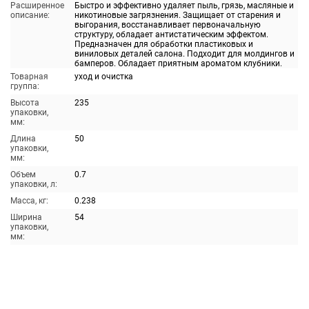
Расширенное
Быстро и эффективно удаляет пыль, грязь, масляные и
описание:
никотиновые загрязнения. Защищает от старения и
выгорания, восстанавливает первоначальную
структуру, обладает антистатическим эффектом.
Предназначен для обработки пластиковых и
виниловых деталей салона. Подходит для молдингов и
бамперов. Обладает приятным ароматом клубники.
Товарная
уход и очистка
группа:
Высота
235
упаковки,
мм:
Длина
50
упаковки,
мм:
Объем
0.7
упаковки, л:
Масса, кг:
0.238
Ширина
54
упаковки,
мм: