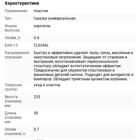
Характеристики
Применение:
пластик
Тип:
Смазка универсальная
Форма
аэрозоль
выпуска:
Объём, л:
0.4
EAN-13:
CL0246L
Расширенное
Быстро и эффективно удаляет пыль, грязь, масляные и
описание:
никотиновые загрязнения. Защищает от старения и
выгорания, восстанавливает первоначальную
структуру, обладает антистатическим эффектом.
Предназначен для обработки пластиковых и
виниловых деталей салона. Подходит для молдингов и
бамперов. Обладает приятным ароматом клубники.
Товарная
уход и очистка
группа:
Высота
235
упаковки,
мм:
Длина
50
упаковки,
мм:
Объем
0.7
упаковки, л: