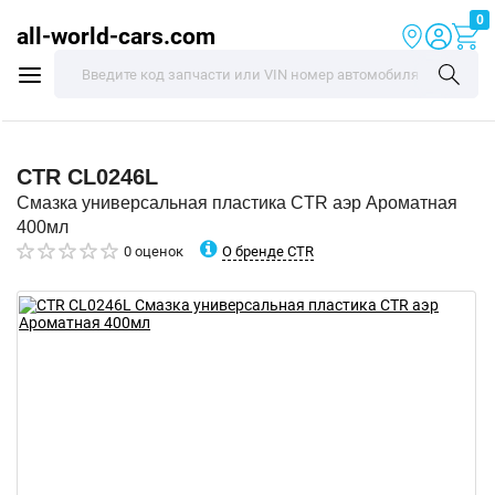
0
all-world-cars.com
CTR
CL0246L
Смазка универсальная пластика CTR аэр Ароматная
400мл
О бренде CTR
0 оценок