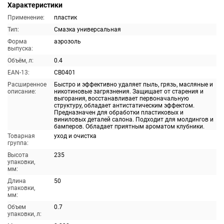
Характеристики
Применение:
пластик
Тип:
Смазка универсальная
Форма
аэрозоль
выпуска:
Объём, л:
0.4
EAN-13:
CB0401
Расширенное
Быстро и эффективно удаляет пыль, грязь, масляные и
описание:
никотиновые загрязнения. Защищает от старения и
выгорания, восстанавливает первоначальную
структуру, обладает антистатическим эффектом.
Предназначен для обработки пластиковых и
виниловых деталей салона. Подходит для молдингов и
бамперов. Обладает приятным ароматом клубники.
Товарная
уход и очистка
группа:
Высота
235
упаковки,
мм:
Длина
50
упаковки,
мм:
Объем
0.7
упаковки, л: