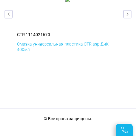
CTR 1114021670
CTR
Смазка универсальная пластика CTR аэр ДиК
Сма
400мл
40
© Все права защищены.