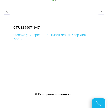
CTR 1296071947
CTR
Смазка универсальная пластика CTR аэр ДиК
Сма
400мл
40
© Все права защищены.