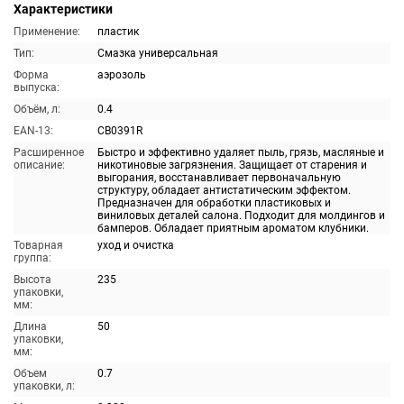
Характеристики
Применение:
пластик
Тип:
Смазка универсальная
Форма
аэрозоль
выпуска:
Объём, л:
0.4
EAN-13:
CB0391R
Расширенное
Быстро и эффективно удаляет пыль, грязь, масляные и
описание:
никотиновые загрязнения. Защищает от старения и
выгорания, восстанавливает первоначальную
структуру, обладает антистатическим эффектом.
Предназначен для обработки пластиковых и
виниловых деталей салона. Подходит для молдингов и
бамперов. Обладает приятным ароматом клубники.
Товарная
уход и очистка
группа:
Высота
235
упаковки,
мм:
Длина
50
упаковки,
мм:
Объем
0.7
упаковки, л: