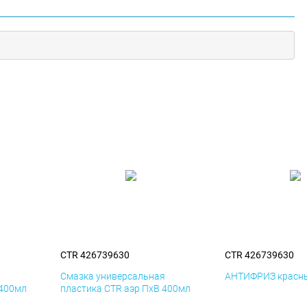
CTR 426739630
CTR 426739630
я
Смазка универсальная
АНТИФРИЗ красны
 400мл
пластика CTR аэр ПхВ 400мл