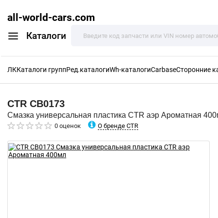
all-world-cars.com
Каталоги
ЛК
Каталоги групп
Ред.каталоги
Wh-каталоги
Carbase
Сторонние к
CTR
CB0173
Смазка универсальная пластика CTR аэр Ароматная 40
О бренде CTR
0 оценок