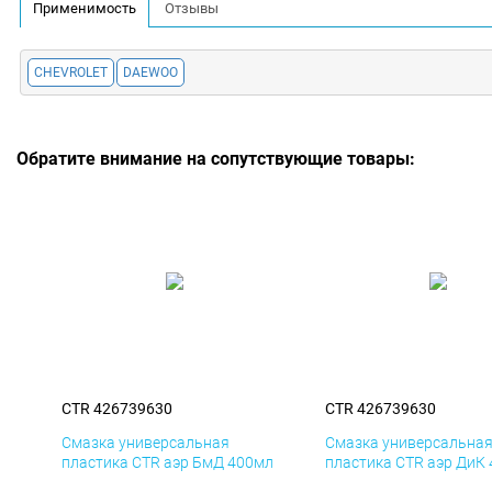
Применимость
Отзывы
CHEVROLET
DAEWOO
Обратите внимание на сопутствующие товары:
CTR 426739630
CTR 426739630
Смазка универсальная
Смазка универсальна
пластика CTR аэр БмД 400мл
пластика CTR аэр ДиК