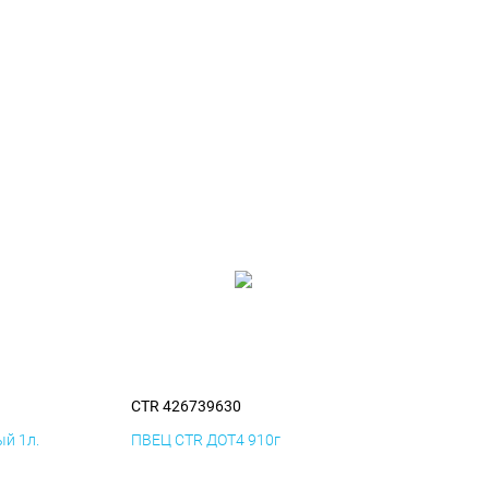
CTR 426739630
й 1л.
ПВЕЦ CTR ДОТ4 910г