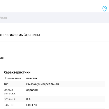
аталоги
Формы
Страницы
0мл
Характеристики
Применение:
пластик
Тип:
Смазка универсальная
Форма
аэрозоль
выпуска:
Объём, л:
0.4
EAN-13:
CB0173