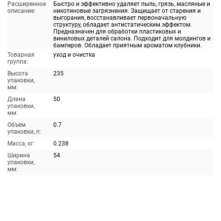
Расширенное
Быстро и эффективно удаляет пыль, грязь, масляные и
описание:
никотиновые загрязнения. Защищает от старения и
выгорания, восстанавливает первоначальную
структуру, обладает антистатическим эффектом.
Предназначен для обработки пластиковых и
виниловых деталей салона. Подходит для молдингов и
бамперов. Обладает приятным ароматом клубники.
Товарная
уход и очистка
группа:
Высота
235
упаковки,
мм:
Длина
50
упаковки,
мм:
Объем
0.7
упаковки, л:
Масса, кг:
0.238
Ширина
54
упаковки,
мм: