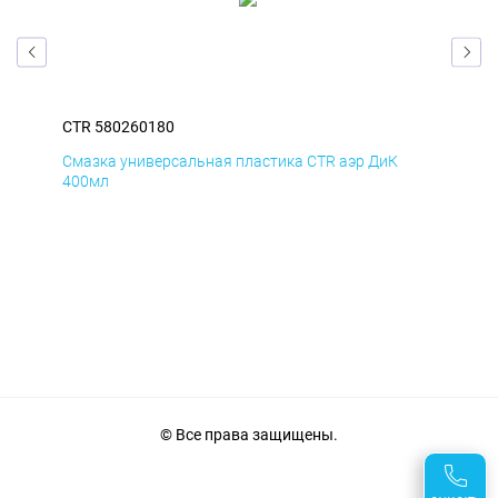
CTR 580260180
CTR
Смазка универсальная пластика CTR аэр ДиК
Сма
400мл
40
© Все права защищены.