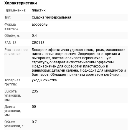
Характеристики
Применение:
пластик
Тип:
Смазка универсальная
Форма
аэрозоль
выпуска:
Объём, л:
0.4
EAN-13:
CB0118
Расширенное
Быстро и эффективно удаляет пыль, грязь, масляные и
описание:
никотиновые загрязнения. Защищает от старения и
выгорания, восстанавливает первоначальную
структуру, обладает антистатическим эффектом.
Предназначен для обработки пластиковых и
виниловых деталей салона. Подходит для молдингов и
бамперов. Обладает приятным ароматом клубники.
Товарная
уход и очистка
группа:
Высота
235
упаковки,
мм:
Длина
50
упаковки,
мм:
Объем
0.7
упаковки, л: