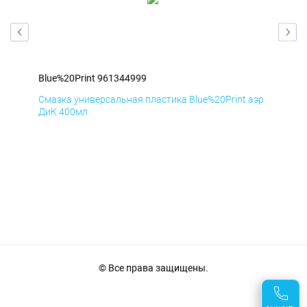
Blue%20Print 961344999
Blu
аэр
Смазка универсальная пластика Blue%20Print аэр
Сма
ДиК 400мл
ПхВ
© Все права защищены.