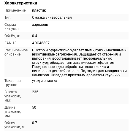
Характеристики
Применение:
пластик
Тип:
Смазка универсальная
Форма
аэрозоль
выпуска:
Объём, л:
0.4
EAN-13:
ADC48807
Расширенное
Быстро и эффективно удаляет пыль, грязь, масляные и
описание:
никотиновые загрязнения. Защищает от старения и
выгорания, восстанавливает первоначальную
структуру, обладает антистатическим эффектом.
Предназначен для обработки пластиковых и
виниловых деталей салона. Подходит для молдингов и
бамперов. Обладает приятным ароматом клубники.
Товарная
уход и очистка
группа:
Высота
235
упаковки,
мм:
Длина
50
упаковки,
мм:
Объем
0.7
упаковки, л: