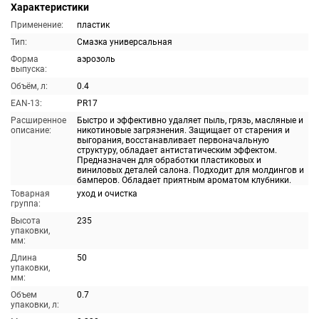
Характеристики
Применение:
пластик
Тип:
Смазка универсальная
Форма
аэрозоль
выпуска:
Объём, л:
0.4
EAN-13:
PR17
Расширенное
Быстро и эффективно удаляет пыль, грязь, масляные и
описание:
никотиновые загрязнения. Защищает от старения и
выгорания, восстанавливает первоначальную
структуру, обладает антистатическим эффектом.
Предназначен для обработки пластиковых и
виниловых деталей салона. Подходит для молдингов и
бамперов. Обладает приятным ароматом клубники.
Товарная
уход и очистка
группа:
Высота
235
упаковки,
мм:
Длина
50
упаковки,
мм:
Объем
0.7
упаковки, л: