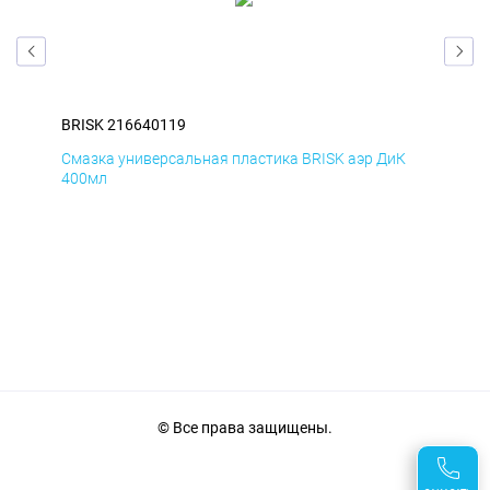
BRISK 216640119
BRI
Д
Смазка универсальная пластика BRISK аэр ДиК
Сма
400мл
40
© Все права защищены.