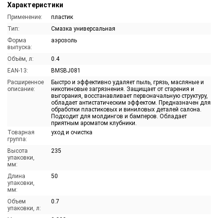
Характеристики
Применение:
пластик
Тип:
Смазка универсальная
Форма
аэрозоль
выпуска:
Объём, л:
0.4
EAN-13:
BMSBJ081
Расширенное
Быстро и эффективно удаляет пыль, грязь, масляные и
описание:
никотиновые загрязнения. Защищает от старения и
выгорания, восстанавливает первоначальную структуру,
обладает антистатическим эффектом. Предназначен для
обработки пластиковых и виниловых деталей салона.
Подходит для молдингов и бамперов. Обладает
приятным ароматом клубники.
Товарная
уход и очистка
группа:
Высота
235
упаковки,
мм:
Длина
50
упаковки,
мм:
Объем
0.7
упаковки, л: