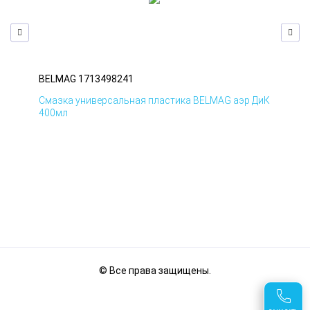
BELMAG 1713498241
BE
Смазка универсальная пластика BELMAG аэр ДиК
Сма
400мл
40
© Все права защищены.