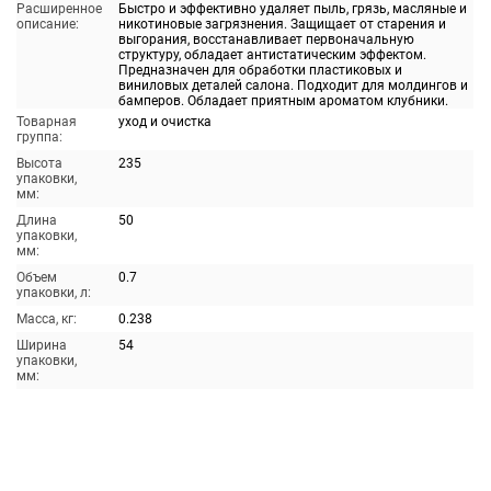
Расширенное
Быстро и эффективно удаляет пыль, грязь, масляные и
описание:
никотиновые загрязнения. Защищает от старения и
выгорания, восстанавливает первоначальную
структуру, обладает антистатическим эффектом.
Предназначен для обработки пластиковых и
виниловых деталей салона. Подходит для молдингов и
бамперов. Обладает приятным ароматом клубники.
Товарная
уход и очистка
группа:
Высота
235
упаковки,
мм:
Длина
50
упаковки,
мм:
Объем
0.7
упаковки, л:
Масса, кг:
0.238
Ширина
54
упаковки,
мм: