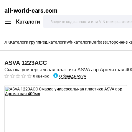
all-world-cars.com
Каталоги
ЛК
Каталоги групп
Ред.каталоги
Wh-каталоги
Carbase
Сторонние к
ASVA
1223ACC
Смазка универсальная пластика ASVA аэр Ароматная 40
О бренде ASVA
0 оценок