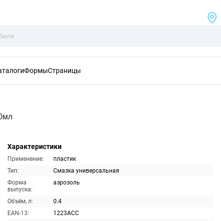
аталоги
Формы
Страницы
0мл
Характеристики
Применение:
пластик
Тип:
Смазка универсальная
Форма
аэрозоль
выпуска:
Объём, л:
0.4
EAN-13:
1223ACC