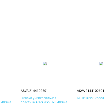
ASVA 2144102601
ASVA 2144102601
я
Смазка универсальная
АНТИФРИЗ красны
К 400мл
пластика ASVA аэр ПхВ 400мл