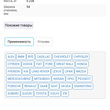
Масса, кг:
0.238
Ширина
54
упаковки,
мм:
Похожие товары
Применимость
Отзывы
AUDI
BMW
BYD
CADILLAC
CHEVROLET
CHRYSLER
CITROEN
DODGE
FIAT
FORD
GREAT WALL
HONDA
HYUNDAI
KIA
LAND ROVER
LEXUS
LIFAN
MAZDA
MERCEDES-BENZ
MITSUBISHI
NISSAN
OPEL
PEUGEOT
PORSCHE
RENAULT
SAAB
SEAT
SKODA
SSANGYONG
SUBARU
SUZUKI
TOYOTA
VOLVO
VW