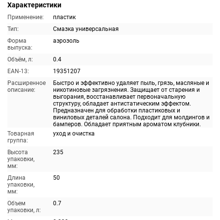
Характеристики
Применение:
пластик
Тип:
Смазка универсальная
Форма
аэрозоль
выпуска:
Объём, л:
0.4
EAN-13:
19351207
Расширенное
Быстро и эффективно удаляет пыль, грязь, масляные и
описание:
никотиновые загрязнения. Защищает от старения и
выгорания, восстанавливает первоначальную
структуру, обладает антистатическим эффектом.
Предназначен для обработки пластиковых и
виниловых деталей салона. Подходит для молдингов и
бамперов. Обладает приятным ароматом клубники.
Товарная
уход и очистка
группа:
Высота
235
упаковки,
мм:
Длина
50
упаковки,
мм:
Объем
0.7
упаковки, л: